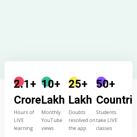
2.1
+
10
+
25
+
50
+
Crore
Lakh
Lakh
Countri
Hours of
Monthly
Doubts
Students
LIVE
YouTube
resolved on
take LIVE
learning
views
the app
classes