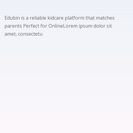
acionales
Sign up
os
Edubin is a reliable kidcare platform that matches
Already have an account?
Sign in
parents Perfect for OnlineLorem ipsum dolor sit
amet, consectetu
stigación