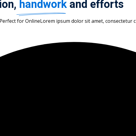
ion,
handwork
and efforts
Perfect for OnlineLorem ipsum dolor sit amet, consectetur cin