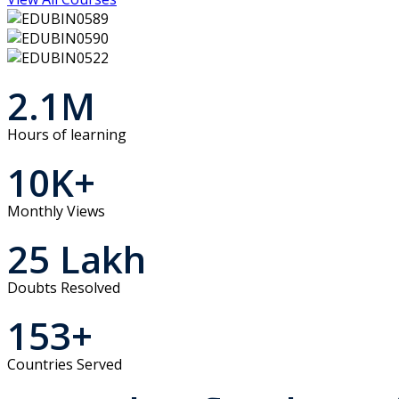
2.1
M
Hours of learning
10
K+
Monthly Views
25
Lakh
Doubts Resolved
153
+
Countries Served