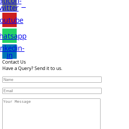
aticon-
witter
outube
hatsapp
inkedin-
in
Contact Us
Have a Query? Send it to us.